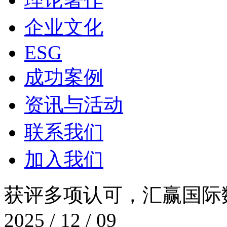
企业文化
ESG
成功案例
资讯与活动
联系我们
加入我们
获评多项认可，汇赢
2025 / 12 / 09