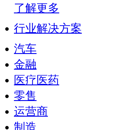
了解更多
行业解决方案
汽车
金融
医疗医药
零售
运营商
制造