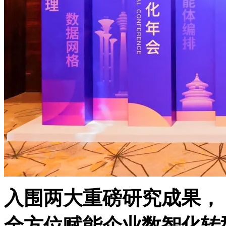
入围两大重磅研究成果，
全方位赋能企业数智化转