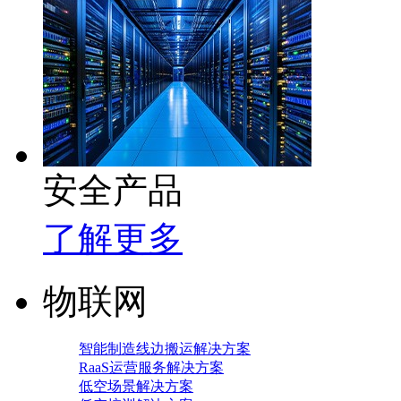
安全产品
了解更多
物联网
智能制造线边搬运解决方案
RaaS运营服务解决方案
低空场景解决方案