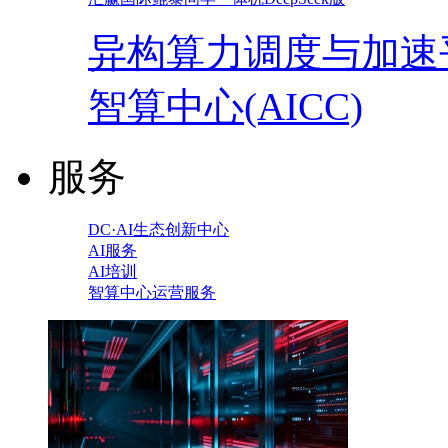
异构算力调度与加速
智算中心(AICC)
服务
DC·AI生态创新中心
AI服务
AI培训
智算中心运营服务