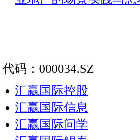
代码：000034.SZ
汇赢国际控股
汇赢国际信息
汇赢国际问学