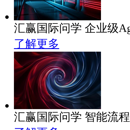
汇赢国际问学 企业级Ag
了解更多
汇赢国际问学 智能流