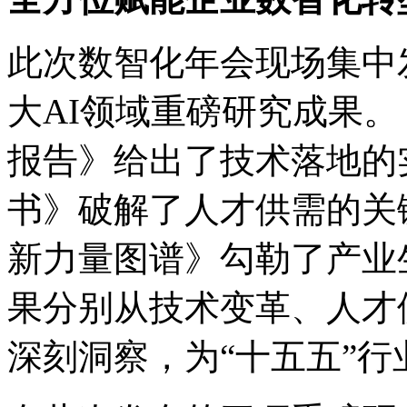
此次数智化年会现场集中发
大AI领域重磅研究成果。
报告》给出了技术落地的实操
书》破解了人才供需的关键难
新力量图谱》勾勒了产业
果分别从技术变革、人才
深刻洞察，为“十五五