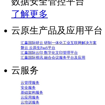
数据安全管控平台
了解更多
云原生产品及应用平台
汇赢国际研云 研制一体化工业互联网解决方案
磐云 云原生PaaS平台
汇赢国际云印 数字化文印管理平台
汇赢国际视讯 融合会议服务平台及应用
云服务
云管理服务
安全服务
基础架构服务
云应用服务
云培训服务