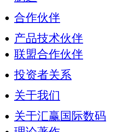
合作伙伴
产品技术伙伴
联盟合作伙伴
投资者关系
关于我们
关于汇赢国际数码
理论著作