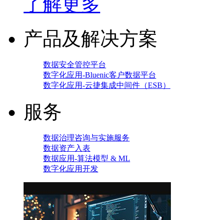
了解更多
产品及解决方案
数据安全管控平台
数字化应用-Bluenic客户数据平台
数字化应用-云捷集成中间件（ESB）
服务
数据治理咨询与实施服务
数据资产入表
数据应用-算法模型 & ML
数字化应用开发